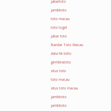
jabartoto
jambitoto
toto macau
toto togel
jabar toto
Bandar Toto Macau
data hk lotto
gembiratoto
situs toto
toto macau
situs toto macau
jambitoto
jambitoto