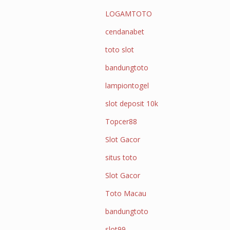
LOGAMTOTO
cendanabet
toto slot
bandungtoto
lampiontogel
slot deposit 10k
Topcer88
Slot Gacor
situs toto
Slot Gacor
Toto Macau
bandungtoto
slot99