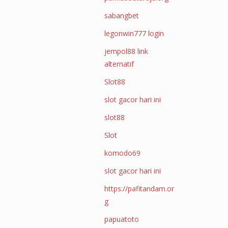
sabangbet
legonwin777 login
jempol88 link
alternatif
Slot88
slot gacor hari ini
slot88
Slot
komodo69
slot gacor hari ini
https://pafitandam.or
g
papuatoto