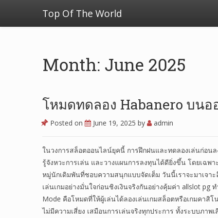
Top Of The World
Month: June 2025
โหมดทดลอง Habanero บนออลสล
Posted on
June 19, 2025
by
admin
ในวงการสล็อตออนไลน์ยุคนี้ การฝึกฝนและทดลองเล่นก่อนลง
รู้จังหวะการเล่น และวางแผนการลงทุนได้ดียิ่งขึ้น โดยเฉพ
หมู่นักเดิมพันที่ชอบความสนุกแบบจัดเต็ม วันนี้เราจะมาเจา
เล่นเกมอย่างมั่นใจก่อนชิงเงินจริงกันอย่างคุ้มค่า allslo
Mode คือโหมดที่ให้ผู้เล่นได้ลองเล่นเกมสล็อตหรือเกมคาสิโน
ไม่มีความเสี่ยง เสมือนการเล่นจริงทุกประการ ทั้งระบบภาพเส