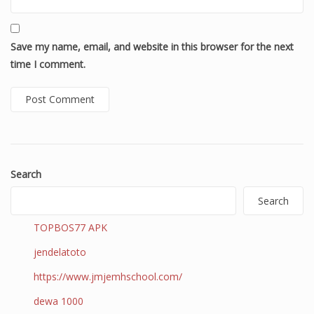
Save my name, email, and website in this browser for the next
time I comment.
Search
Search
TOPBOS77 APK
jendelatoto
https://www.jmjemhschool.com/
dewa 1000