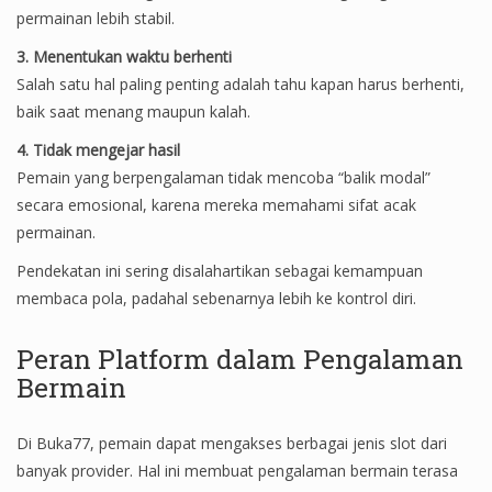
permainan lebih stabil.
3. Menentukan waktu berhenti
Salah satu hal paling penting adalah tahu kapan harus berhenti,
baik saat menang maupun kalah.
4. Tidak mengejar hasil
Pemain yang berpengalaman tidak mencoba “balik modal”
secara emosional, karena mereka memahami sifat acak
permainan.
Pendekatan ini sering disalahartikan sebagai kemampuan
membaca pola, padahal sebenarnya lebih ke kontrol diri.
Peran Platform dalam Pengalaman
Bermain
Di
Buka77
, pemain dapat mengakses berbagai jenis slot dari
banyak provider. Hal ini membuat pengalaman bermain terasa