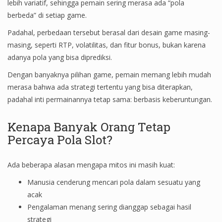
lebih variatif, sehingga pemain sering merasa ada “pola
berbeda” di setiap game.
Padahal, perbedaan tersebut berasal dari desain game masing-
masing, seperti RTP, volatilitas, dan fitur bonus, bukan karena
adanya pola yang bisa diprediksi.
Dengan banyaknya pilihan game, pemain memang lebih mudah
merasa bahwa ada strategi tertentu yang bisa diterapkan,
padahal inti permainannya tetap sama: berbasis keberuntungan.
Kenapa Banyak Orang Tetap
Percaya Pola Slot?
Ada beberapa alasan mengapa mitos ini masih kuat:
Manusia cenderung mencari pola dalam sesuatu yang
acak
Pengalaman menang sering dianggap sebagai hasil
strategi