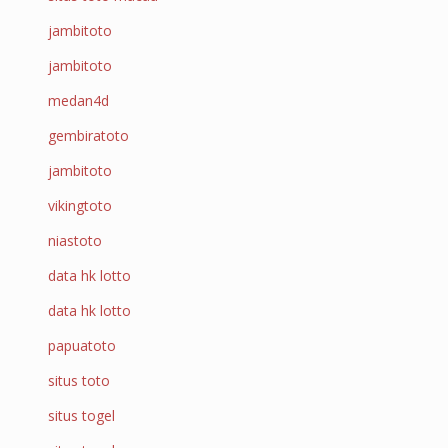
jambitoto
jambitoto
medan4d
gembiratoto
jambitoto
vikingtoto
niastoto
data hk lotto
data hk lotto
papuatoto
situs toto
situs togel