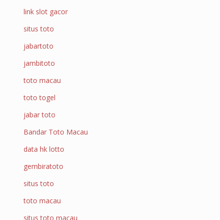
link slot gacor
situs toto
jabartoto
jambitoto
toto macau
toto togel
jabar toto
Bandar Toto Macau
data hk lotto
gembiratoto
situs toto
toto macau
situs toto macau