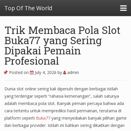
Top Of The World
Trik Membaca Pola Slot
Buka77 yang Sering
Dipakai Pemain
Profesional
Posted on
July 4, 2026
by
admin
Dunia slot online sering kali dipenuhi dengan berbagai istilah
yang terdengar seperti “rahasia kemenangan”, salah satunya
adalah membaca pola slot. Banyak pemain percaya bahwa ada
cara tertentu untuk memprediksi hasil permainan, terutama di
platform seperti
Buka77
yang menyediakan banyak pilihan game
dari berbagai provider. Istilah ini bahkan sering dikaitkan dengan