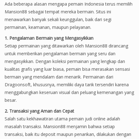
Ada beberapa alasan mengapa pemain Indonesia terus memilih
Mansion88 sebagai tempat mereka bermain. Situs ini
menawarkan banyak sekali keunggulan, baik dari segi
permainan, keamanan, maupun pelayanan.
1. Pengalaman Bermain yang Mengasyikkan
Setiap permainan yang ditawarkan oleh Mansion88 dirancang
untuk memberikan pengalaman bermain yang seru dan
mengasyikkan. Dengan koleksi permainan yang lengkap dan
kualitas grafis yang luar biasa, pemain bisa merasakan sensasi
bermain yang mendalam dan menarik. Permainan dari
Dragoonsoft, khususnya, memiliki daya tarik tersendiri karena
menggabungkan keseruan visual dan peluang kemenangan yang
besar.
2. Transaksi yang Aman dan Cepat
Salah satu kekhawatiran utama pemain judi online adalah
masalah transaksi. Mansion88 menjamin bahwa setiap
transaksi, baik itu deposit maupun penarikan, dilakukan dengan