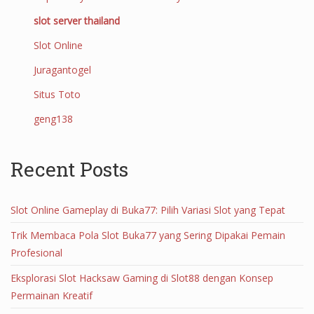
slot server thailand
Slot Online
Juragantogel
Situs Toto
geng138
Recent Posts
Slot Online Gameplay di Buka77: Pilih Variasi Slot yang Tepat
Trik Membaca Pola Slot Buka77 yang Sering Dipakai Pemain
Profesional
Eksplorasi Slot Hacksaw Gaming di Slot88 dengan Konsep
Permainan Kreatif