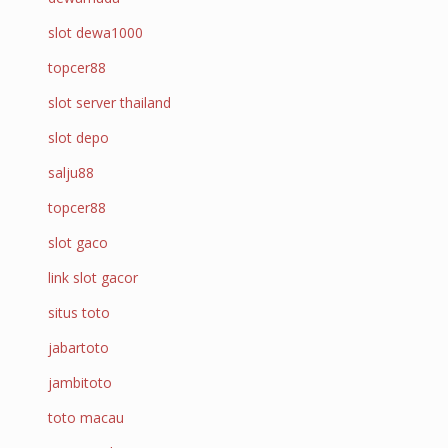
slot dewa1000
topcer88
slot server thailand
slot depo
salju88
topcer88
slot gaco
link slot gacor
situs toto
jabartoto
jambitoto
toto macau