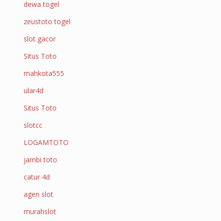
dewa togel
zeustoto togel
slot gacor
Situs Toto
mahkota555
ular4d
Situs Toto
slotcc
LOGAMTOTO
jambi toto
catur 4d
agen slot
murahslot