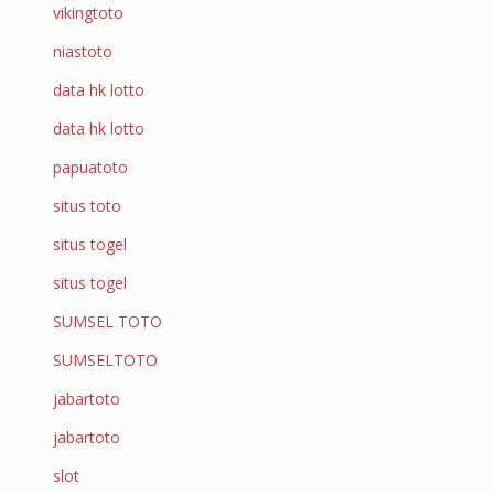
vikingtoto
niastoto
data hk lotto
data hk lotto
papuatoto
situs toto
situs togel
situs togel
SUMSEL TOTO
SUMSELTOTO
jabartoto
jabartoto
slot