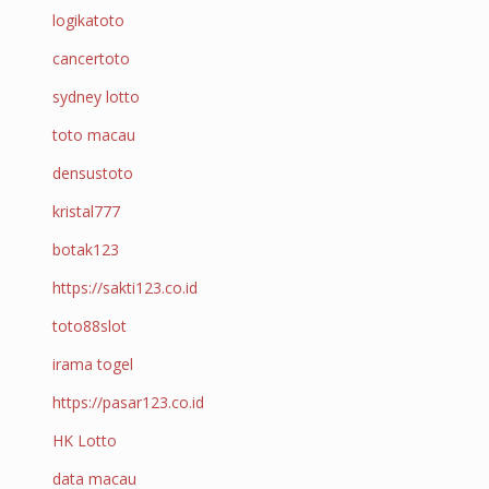
logikatoto
cancertoto
sydney lotto
toto macau
densustoto
kristal777
botak123
https://sakti123.co.id
toto88slot
irama togel
https://pasar123.co.id
HK Lotto
data macau