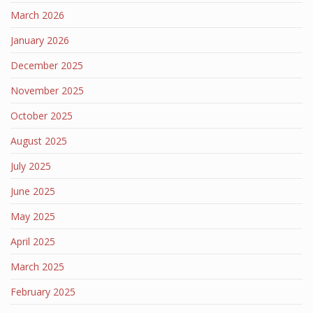
March 2026
January 2026
December 2025
November 2025
October 2025
August 2025
July 2025
June 2025
May 2025
April 2025
March 2025
February 2025