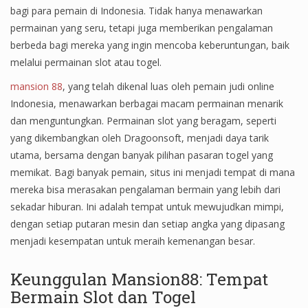
bagi para pemain di Indonesia. Tidak hanya menawarkan
permainan yang seru, tetapi juga memberikan pengalaman
berbeda bagi mereka yang ingin mencoba keberuntungan, baik
melalui permainan slot atau togel.
mansion 88
, yang telah dikenal luas oleh pemain judi online
Indonesia, menawarkan berbagai macam permainan menarik
dan menguntungkan. Permainan slot yang beragam, seperti
yang dikembangkan oleh Dragoonsoft, menjadi daya tarik
utama, bersama dengan banyak pilihan pasaran togel yang
memikat. Bagi banyak pemain, situs ini menjadi tempat di mana
mereka bisa merasakan pengalaman bermain yang lebih dari
sekadar hiburan. Ini adalah tempat untuk mewujudkan mimpi,
dengan setiap putaran mesin dan setiap angka yang dipasang
menjadi kesempatan untuk meraih kemenangan besar.
Keunggulan Mansion88: Tempat
Bermain Slot dan Togel