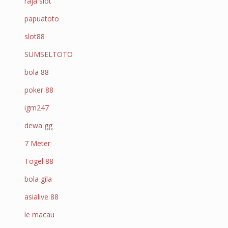
raja slot
papuatoto
slot88
SUMSELTOTO
bola 88
poker 88
igm247
dewa gg
7 Meter
Togel 88
bola gila
asialive 88
le macau