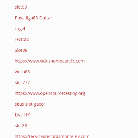
slot99
Pusatliga88 Daftar
togel
rectoto
Slot88
https://www.vickishomecarellc.com
violin88
slot777
https://www.opensourcetesting.org
situs slot gacor
Live HK
slot88
https://recycledrecordsmonterey.com