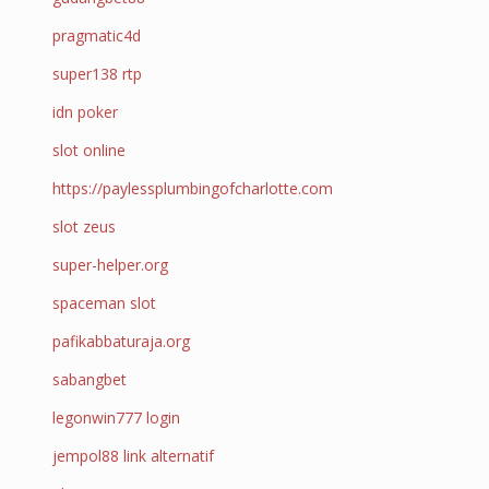
pragmatic4d
super138 rtp
idn poker
slot online
https://paylessplumbingofcharlotte.com
slot zeus
super-helper.org
spaceman slot
pafikabbaturaja.org
sabangbet
legonwin777 login
jempol88 link alternatif