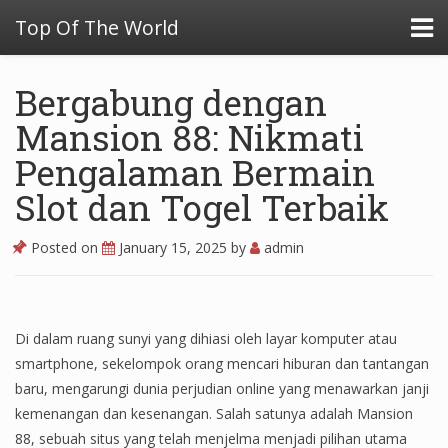
Top Of The World
Bergabung dengan
Mansion 88: Nikmati
Pengalaman Bermain
Slot dan Togel Terbaik
Posted on
January 15, 2025
by
admin
Di dalam ruang sunyi yang dihiasi oleh layar komputer atau
smartphone, sekelompok orang mencari hiburan dan tantangan
baru, mengarungi dunia perjudian online yang menawarkan janji
kemenangan dan kesenangan. Salah satunya adalah Mansion
88, sebuah situs yang telah menjelma menjadi pilihan utama