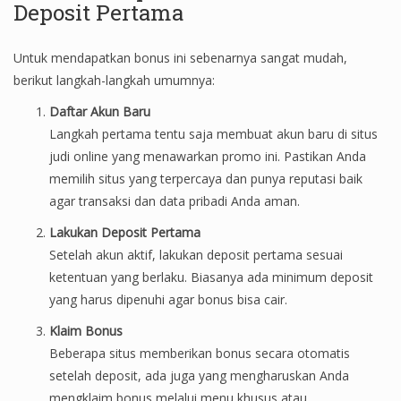
Deposit Pertama
Untuk mendapatkan bonus ini sebenarnya sangat mudah,
berikut langkah-langkah umumnya:
Daftar Akun Baru
Langkah pertama tentu saja membuat akun baru di situs
judi online yang menawarkan promo ini. Pastikan Anda
memilih situs yang terpercaya dan punya reputasi baik
agar transaksi dan data pribadi Anda aman.
Lakukan Deposit Pertama
Setelah akun aktif, lakukan deposit pertama sesuai
ketentuan yang berlaku. Biasanya ada minimum deposit
yang harus dipenuhi agar bonus bisa cair.
Klaim Bonus
Beberapa situs memberikan bonus secara otomatis
setelah deposit, ada juga yang mengharuskan Anda
mengklaim bonus melalui menu khusus atau