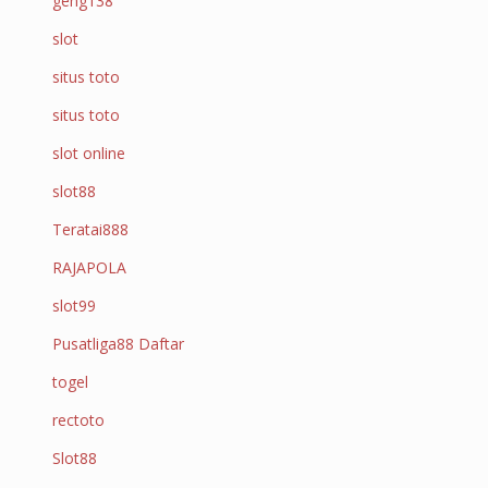
geng138
slot
situs toto
situs toto
slot online
slot88
Teratai888
RAJAPOLA
slot99
Pusatliga88 Daftar
togel
rectoto
Slot88