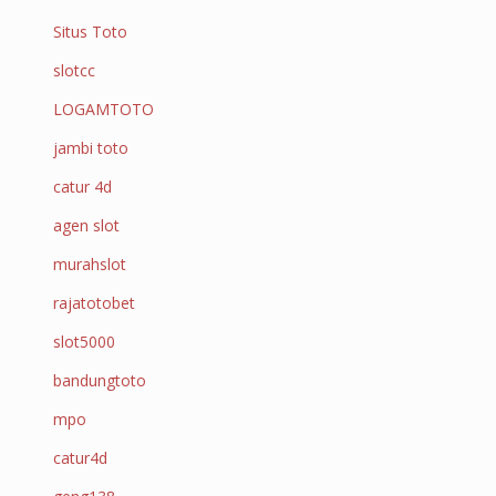
Situs Toto
slotcc
LOGAMTOTO
jambi toto
catur 4d
agen slot
murahslot
rajatotobet
slot5000
bandungtoto
mpo
catur4d