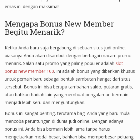
emas ini dengan maksimal!
Mengapa Bonus New Member
Begitu Menarik?
Ketika Anda baru saja bergabung di sebuah situs judi online,
biasanya Anda akan disambut dengan berbagai macam promo
menarik. Salah satu promo yang paling populer adalah
slot
bonus new member 100
. Ini adalah bonus yang diberikan khusus
untuk pemain baru sebagai bentuk sambutan hangat dari situs
tersebut. Bonus ini bisa berupa tambahan saldo, putaran gratis,
atau bahkan hadiah lain yang membuat pengalaman bermain
menjadi lebih seru dan menguntungkan.
Bonus ini sangat penting, terutama bagi Anda yang baru mulai
mencoba peruntungan di dunia judi online. Dengan adanya
bonus ini, Anda bisa bermain lebih lama tanpa harus
mengeluarkan modal besar, bahkan bisa memperbesar peluang