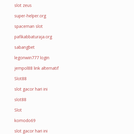
slot zeus
super-helper.org
spaceman slot
pafikabbaturaja.org
sabangbet
legonwin777 login
jempol88 link alternatif
Slot88
slot gacor hari ini
slot88
Slot
komodo69
slot gacor hari ini