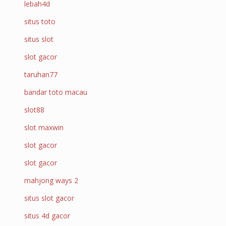
lebah4d
situs toto
situs slot
slot gacor
taruhan77
bandar toto macau
slot88
slot maxwin
slot gacor
slot gacor
mahjong ways 2
situs slot gacor
situs 4d gacor