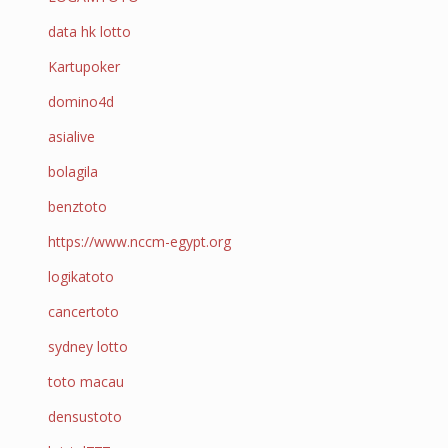
data hk lotto
Kartupoker
domino4d
asialive
bolagila
benztoto
https://www.nccm-egypt.org
logikatoto
cancertoto
sydney lotto
toto macau
densustoto