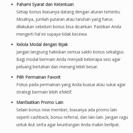
Pahami Syarat dan Ketentuan
Setiap bonus biasanya datang dengan aturan tertentu.
Misalnya, jumlah putaran atau taruhan yang harus
dilakukan sebelum bonus bisa dicairkan. Pastikan Anda
mengerti hal ini supaya tidak kecewa.
Kelola Modal dengan Bijak
Jangan langsung habiskan semua saldo bonus sekaligus.
Bagi modal bermain Anda menjadi beberapa sesi agar
peluang bertahan dan menang lebih besar.
Pilih Permainan Favorit
Fokus pada permainan yang Anda kuasai atau sukai agar
strategi bermain lebih efektif.
Manfaatkan Promo Lain
Selain bonus new member, biasanya ada promo lain
seperti cashback, bonus referral, dan lain-lain. Jangan ragu
untuk ikut serta agar keuntungan Anda makin berlipat.