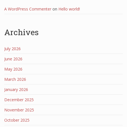
A WordPress Commenter
on
Hello world!
Archives
July 2026
June 2026
May 2026
March 2026
January 2026
December 2025
November 2025
October 2025