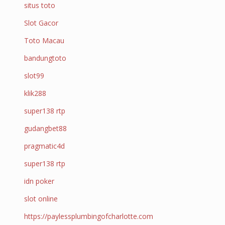
situs toto
Slot Gacor
Toto Macau
bandungtoto
slot99
klik288
super138 rtp
gudangbet88
pragmatic4d
super138 rtp
idn poker
slot online
https://paylessplumbingofcharlotte.com