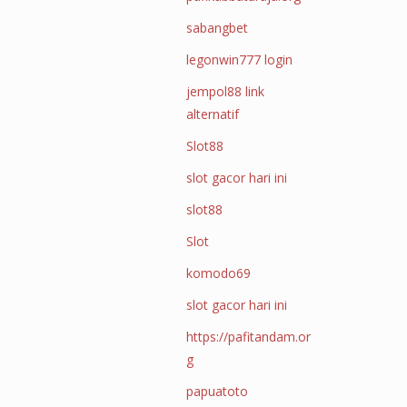
sabangbet
legonwin777 login
jempol88 link
alternatif
Slot88
slot gacor hari ini
slot88
Slot
komodo69
slot gacor hari ini
https://pafitandam.or
g
papuatoto