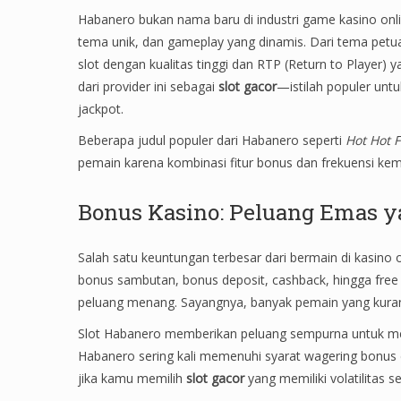
Habanero bukan nama baru di industri game kasino onlin
tema unik, dan gameplay yang dinamis. Dari tema petu
slot dengan kualitas tinggi dan RTP (Return to Player)
dari provider ini sebagai
slot gacor
—istilah populer unt
jackpot.
Beberapa judul populer dari Habanero seperti
Hot Hot F
pemain karena kombinasi fitur bonus dan frekuensi ke
Bonus Kasino: Peluang Emas y
Salah satu keuntungan terbesar dari bermain di kasino 
bonus sambutan, bonus deposit, cashback, hingga fre
peluang menang. Sayangnya, banyak pemain yang kura
Slot Habanero memberikan peluang sempurna untuk me
Habanero sering kali memenuhi syarat wagering bonus d
jika kamu memilih
slot gacor
yang memiliki volatilitas s