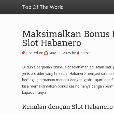
Top Of The World
Maksimalkan Bonus 
Slot Habanero
Posted on
May 11, 2025
by
admin
Di dunia perjudian online, slot telah menjadi salah sat
jenis provider yang tersedia, Habanero menjadi salah 
berbagai permainan menarik dengan grafis tajam dan 
bisa memaksimalkan bonus kasino hanya dengan berm
kupas caranya!
Kenalan dengan Slot Habanero