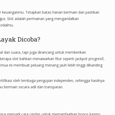
r keuanganmu. Tetapkan batas harian bermain dan pastikan
gus. Slot adalah permainan yang mengandalkan
modalmu.
Layak Dicoba?
al dan suara, tapi juga dirancang untuk memberikan
rapa slot bahkan menawarkan fitur seperti jackpot progresif,
emua ini membuat peluang menang jauh lebih tinggi dibanding
tifikasi oleh lembaga pengujian independen, sehingga hasilnya
u bermain secara adil dan transparan.
a bisa menjadi cara cerdas untuk memanfaatkan bonus kasino