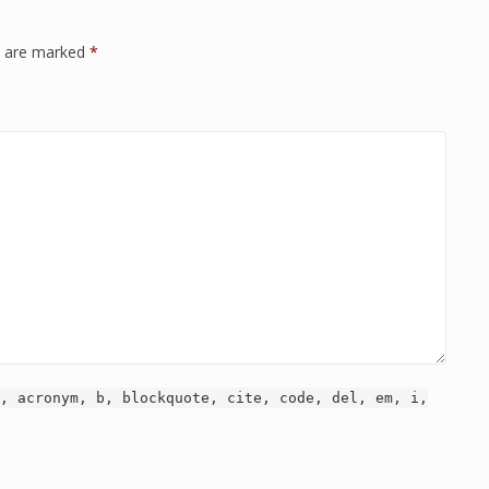
ds are marked
*
, acronym, b, blockquote, cite, code, del, em, i,