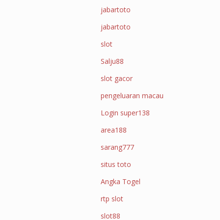
jabartoto
jabartoto
slot
Salju88
slot gacor
pengeluaran macau
Login super138
area188
sarang777
situs toto
Angka Togel
rtp slot
slot88