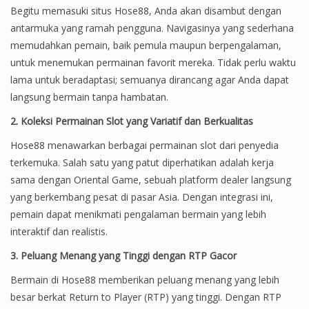
Begitu memasuki situs Hose88, Anda akan disambut dengan
antarmuka yang ramah pengguna. Navigasinya yang sederhana
memudahkan pemain, baik pemula maupun berpengalaman,
untuk menemukan permainan favorit mereka. Tidak perlu waktu
lama untuk beradaptasi; semuanya dirancang agar Anda dapat
langsung bermain tanpa hambatan.
2. Koleksi Permainan Slot yang Variatif dan Berkualitas
Hose88 menawarkan berbagai permainan slot dari penyedia
terkemuka. Salah satu yang patut diperhatikan adalah kerja
sama dengan Oriental Game, sebuah platform dealer langsung
yang berkembang pesat di pasar Asia. Dengan integrasi ini,
pemain dapat menikmati pengalaman bermain yang lebih
interaktif dan realistis.
3. Peluang Menang yang Tinggi dengan RTP Gacor
Bermain di Hose88 memberikan peluang menang yang lebih
besar berkat Return to Player (RTP) yang tinggi. Dengan RTP