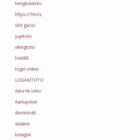
bengkulutoto
https://7nn.tv
slot gacor
yupitoto
vikingtoto
hoki88
togel online
LOGAMTOTO
data hk lotto
Kartupoker
domino4d
asialive
bolagila