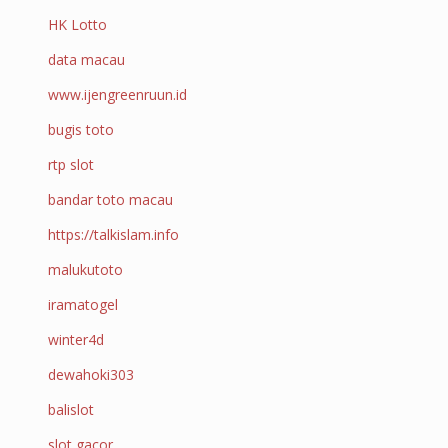
HK Lotto
data macau
www.ijengreenruun.id
bugis toto
rtp slot
bandar toto macau
https://talkislam.info
malukutoto
iramatogel
winter4d
dewahoki303
balislot
slot gacor