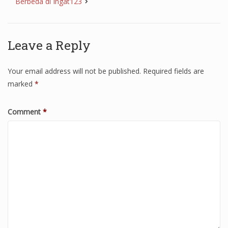
Berbeda di Ingat123
Leave a Reply
Your email address will not be published.
Required fields are
marked
*
Comment
*