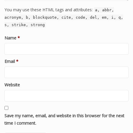
You may use these HTML tags and attributes:
a, abbr,
acronym, b, blockquote, cite, code, del, em, i, q,
s, strike, strong
Name
*
Email
*
Website
Save my name, email, and website in this browser for the next
time I comment.