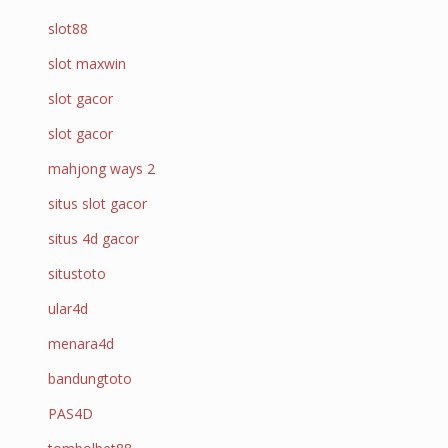
slot88
slot maxwin
slot gacor
slot gacor
mahjong ways 2
situs slot gacor
situs 4d gacor
situstoto
ular4d
menara4d
bandungtoto
PAS4D