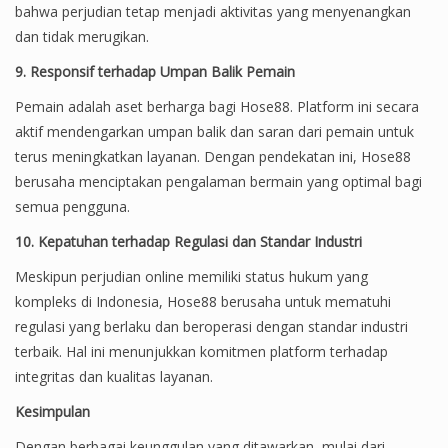
bahwa perjudian tetap menjadi aktivitas yang menyenangkan
dan tidak merugikan.
9. Responsif terhadap Umpan Balik Pemain
Pemain adalah aset berharga bagi Hose88. Platform ini secara
aktif mendengarkan umpan balik dan saran dari pemain untuk
terus meningkatkan layanan. Dengan pendekatan ini, Hose88
berusaha menciptakan pengalaman bermain yang optimal bagi
semua pengguna.
10. Kepatuhan terhadap Regulasi dan Standar Industri
Meskipun perjudian online memiliki status hukum yang
kompleks di Indonesia, Hose88 berusaha untuk mematuhi
regulasi yang berlaku dan beroperasi dengan standar industri
terbaik. Hal ini menunjukkan komitmen platform terhadap
integritas dan kualitas layanan.
Kesimpulan
Dengan berbagai keunggulan yang ditawarkan, mulai dari