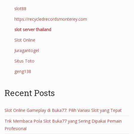
slot88
https://recycledrecordsmonterey.com
slot server thailand
Slot Online
Juragantogel
Situs Toto
geng138
Recent Posts
Slot Online Gameplay di Buka77: Pilih Variasi Slot yang Tepat
Trik Membaca Pola Slot Buka77 yang Sering Dipakai Pemain
Profesional