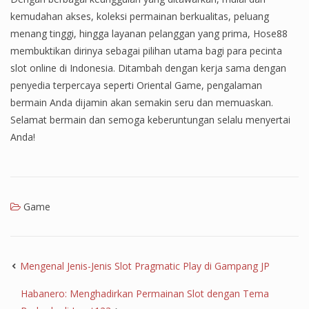
kemudahan akses, koleksi permainan berkualitas, peluang
menang tinggi, hingga layanan pelanggan yang prima, Hose88
membuktikan dirinya sebagai pilihan utama bagi para pecinta
slot online di Indonesia. Ditambah dengan kerja sama dengan
penyedia terpercaya seperti Oriental Game, pengalaman
bermain Anda dijamin akan semakin seru dan memuaskan.
Selamat bermain dan semoga keberuntungan selalu menyertai
Anda!
Game
Mengenal Jenis-Jenis Slot Pragmatic Play di Gampang JP
Habanero: Menghadirkan Permainan Slot dengan Tema