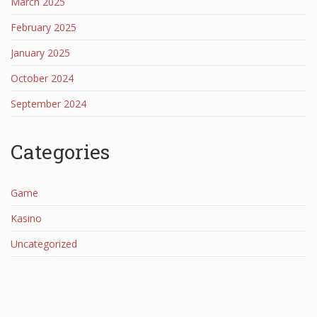
March 2025
February 2025
January 2025
October 2024
September 2024
Categories
Game
Kasino
Uncategorized